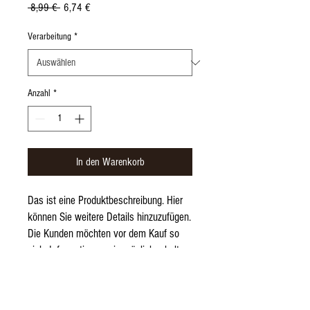
Standardpreis
Sale-
 8,99 € 
6,74 €
Preis
Verarbeitung
*
Anzahl
*
In den Warenkorb
Das ist eine Produktbeschreibung. Hier 
können Sie weitere Details hinzuzufügen. 
Die Kunden möchten vor dem Kauf so 
viele Informationen wie möglich erhalten.
PRODUKTINFO