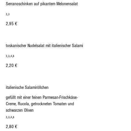
Serranoschinken auf pikantem Melonensalat
₂,₃
2,95 €
toskanischer Nudelsalat mit italienischer Salami
₂,₃,₄,₆
2,20 €
italienische Salamiröllchen
gefüllt mit einer feinen Parmesan-Frischkäse-
Creme, Rucola, getrockneten Tomaten und
schwarzen Oliven
₂,₃,₄,₆
2,80 €