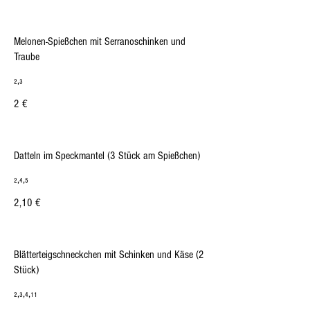
Melonen-Spießchen mit Serranoschinken und
Traube
₂,₃
2 €
Datteln im Speckmantel (3 Stück am Spießchen)
₂,₄,₅
2,10 €
Blätterteigschneckchen mit Schinken und Käse (2
Stück)
₂,₃,₄,₁₁