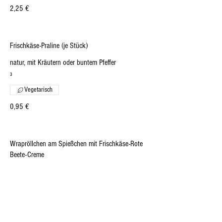
2,25 €
Frischkäse-Praline (je Stück)
natur, mit Kräutern oder buntem Pfeffer
₃
Vegetarisch
0,95 €
Wrapröllchen am Spießchen mit Frischkäse-Rote
Beete-Creme
mit Walnüssen und Rucola
₂,₃,₁₁
Vegetarisch
2,20 €