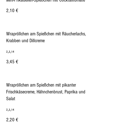
Mini-Frikadellen-Spießchen mit Cocktailtomate
2,10 €
Wrapröllchen am Spießchen mit Räucherlachs,
Krabben und Dillcreme
₂,₃,₁₄
3,45 €
Wrapröllchen am Spießchen mit pikanter
Frischkäsecreme, Hähnchenbrust, Paprika und
Salat
₂,₃,₁₄
2,20 €