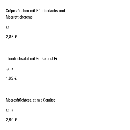
Crêpesröllchen mit Räucherlachs und
Meerrettichcreme
₃,₅
2,85 €
Thunfischsalat mit Gurke und Ei
₂,₃,₁₁
1,85 €
Meeresfrüchtesalat mit Gemüse
₂,₃,₁₁
2,90 €