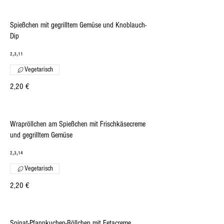
Spießchen mit gegrilltem Gemüse und Knoblauch-
Dip
₂,₃,₁₁
Vegetarisch
2,20 €
Wrapröllchen am Spießchen mit Frischkäsecreme
und gegrilltem Gemüse
₂,₃,₁₄
Vegetarisch
2,20 €
Spinat-Pfannkuchen-Röllchen mit Fetacreme