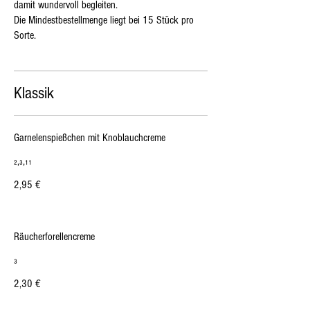
damit wundervoll begleiten.
Die Mindestbestellmenge liegt bei 15 Stück pro
Sorte.
Klassik
Garnelenspießchen mit Knoblauchcreme
₂,₃,₁₁
2,95 €
Räucherforellencreme
₃
2,30 €