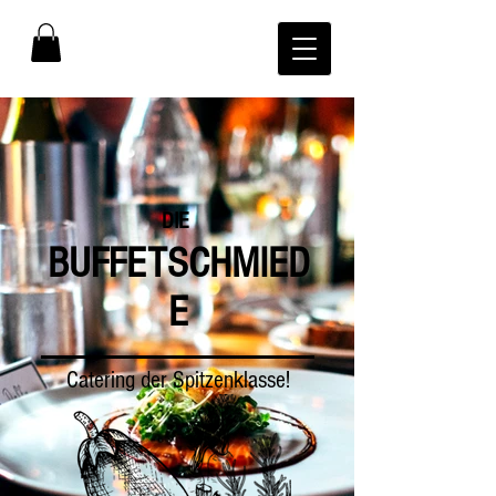
DIE
BUFFETSCHMIED
E
Catering der Spitzenklasse!